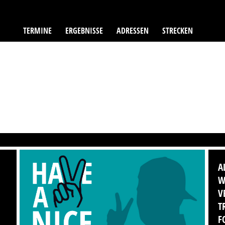
TERMINE
ERGEBNISSE
ADRESSEN
STRECKEN
A
W
V
T
F