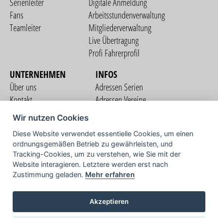
Serienleiter
Digitale Anmeldung
Fans
Arbeitsstundenverwaltung
Teamleiter
Mitgliederverwaltung
Live Übertragung
Profi Fahrerprofil
UNTERNEHMEN
INFOS
Über uns
Adressen Serien
Kontakt
Adressen Vereine
Nutzungsbedingungen
Adressen Teams
Wir nutzen Cookies
Datenschutzerklärung
Streckenverzeichnis
Diese Website verwendet essentielle Cookies, um einen
Impressum
ordnungsgemäßen Betrieb zu gewährleisten, und
COMMUNITY
Tracking-Cookies, um zu verstehen, wie Sie mit der
Website interagieren. Letztere werden erst nach
Zustimmung geladen.
Mehr erfahren
TV
Akzeptieren