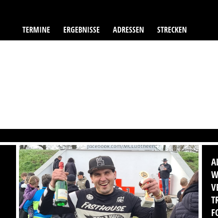
TERMINE
ERGEBNISSE
ADRESSEN
STRECKEN
A
W
V
T
F