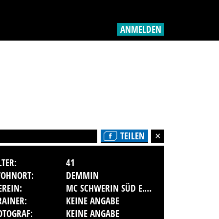
ANMELDEN
TEILEN
LTER:
41
OHNORT:
DEMMIN
EREIN:
MC SCHWERIN SÜD E.V. IM ADMV
RAINER:
KEINE ANGABE
OTOGRAF:
KEINE ANGABE