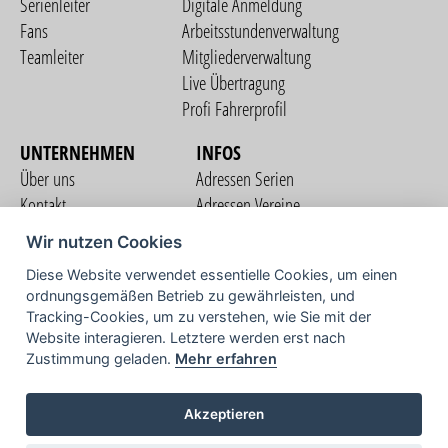
Serienleiter
Digitale Anmeldung
Fans
Arbeitsstundenverwaltung
Teamleiter
Mitgliederverwaltung
Live Übertragung
Profi Fahrerprofil
UNTERNEHMEN
INFOS
Über uns
Adressen Serien
Kontakt
Adressen Vereine
Nutzungsbedingungen
Adressen Teams
Wir nutzen Cookies
Datenschutzerklärung
Streckenverzeichnis
Diese Website verwendet essentielle Cookies, um einen
Impressum
ordnungsgemäßen Betrieb zu gewährleisten, und
COMMUNITY
Tracking-Cookies, um zu verstehen, wie Sie mit der
Website interagieren. Letztere werden erst nach
Zustimmung geladen.
Mehr erfahren
TV
Akzeptieren