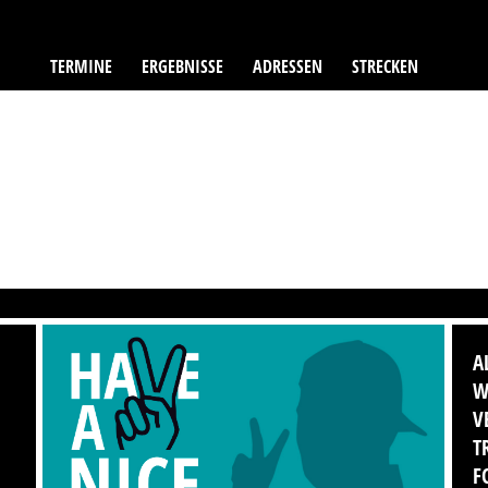
TERMINE
ERGEBNISSE
ADRESSEN
STRECKEN
A
W
V
T
F