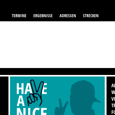
TERMINE
ERGEBNISSE
ADRESSEN
STRECKEN
A
W
V
T
F