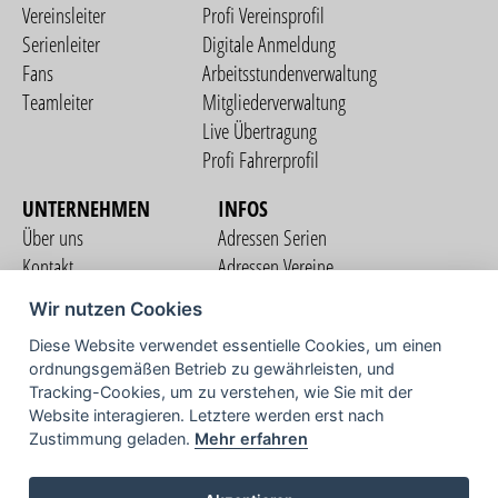
Vereinsleiter
Profi Vereinsprofil
Serienleiter
Digitale Anmeldung
Fans
Arbeitsstundenverwaltung
Teamleiter
Mitgliederverwaltung
Live Übertragung
Profi Fahrerprofil
UNTERNEHMEN
INFOS
Über uns
Adressen Serien
Kontakt
Adressen Vereine
Nutzungsbedingungen
Adressen Teams
Wir nutzen Cookies
Datenschutzerklärung
Streckenverzeichnis
Diese Website verwendet essentielle Cookies, um einen
Impressum
COMMUNITY
ordnungsgemäßen Betrieb zu gewährleisten, und
Tracking-Cookies, um zu verstehen, wie Sie mit der
Website interagieren. Letztere werden erst nach
Zustimmung geladen.
Mehr erfahren
TV