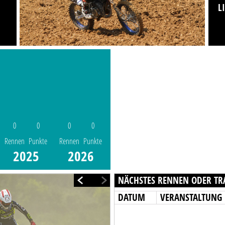
L
0
0
0
0
Rennen
Punkte
Rennen
Punkte
2025
2026
NÄCHSTES RENNEN ODER TR
DATUM
VERANSTALTUNG