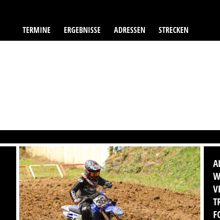
TERMINE
ERGEBNISSE
ADRESSEN
STRECKEN
A
W
V
T
F