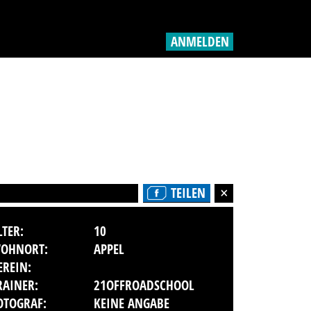
ANMELDEN
TEILEN
LTER:
10
OHNORT:
APPEL
EREIN:
RAINER:
21OFFROADSCHOOL
OTOGRAF:
KEINE ANGABE