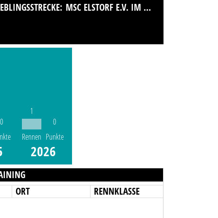
IEBLINGSSTRECKE:
MSC ELSTORF E.V. IM ADAC
1
0
0
nkte
Rennen
Punkte
5
2026
AINING
ORT
RENNKLASSE