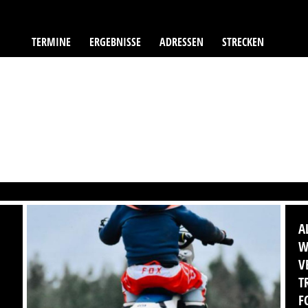
TERMINE
ERGEBNISSE
ADRESSEN
STRECKEN
A
W
V
T
F