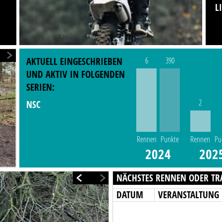
L
AKTUELL EINGESCHRIEBEN
6
390
UND AKTIV IN FOLGENDEN
SERIEN:
2
NSC
Rennen
Punkte
Rennen
Pu
2024
202
NÄCHSTES RENNEN ODER TR
DATUM
VERANSTALTUNG