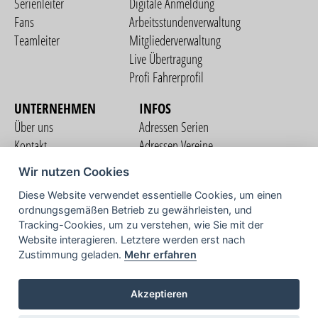
Serienleiter
Digitale Anmeldung
Fans
Arbeitsstundenverwaltung
Teamleiter
Mitgliederverwaltung
Live Übertragung
Profi Fahrerprofil
UNTERNEHMEN
INFOS
Über uns
Adressen Serien
Kontakt
Adressen Vereine
Nutzungsbedingungen
Adressen Teams
Wir nutzen Cookies
Datenschutzerklärung
Streckenverzeichnis
Diese Website verwendet essentielle Cookies, um einen
Impressum
ordnungsgemäßen Betrieb zu gewährleisten, und
COMMUNITY
Tracking-Cookies, um zu verstehen, wie Sie mit der
Website interagieren. Letztere werden erst nach
Zustimmung geladen.
Mehr erfahren
TV
Akzeptieren