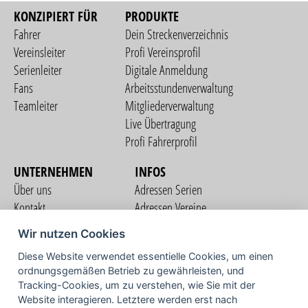
KONZIPIERT FÜR
PRODUKTE
Fahrer
Dein Streckenverzeichnis
Vereinsleiter
Profi Vereinsprofil
Serienleiter
Digitale Anmeldung
Fans
Arbeitsstundenverwaltung
Teamleiter
Mitgliederverwaltung
Live Übertragung
Profi Fahrerprofil
UNTERNEHMEN
INFOS
Über uns
Adressen Serien
Kontakt
Adressen Vereine
Nutzungsbedingungen
Adressen Teams
Wir nutzen Cookies
Datenschutzerklärung
Streckenverzeichnis
Diese Website verwendet essentielle Cookies, um einen
Impressum
COMMUNITY
ordnungsgemäßen Betrieb zu gewährleisten, und
Tracking-Cookies, um zu verstehen, wie Sie mit der
Website interagieren. Letztere werden erst nach