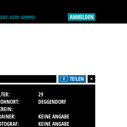
ANMELDEN
AKT: 03301 4209992
TEILEN
LTER:
29
OHNORT:
DEGGENDORF
EREIN:
RAINER:
KEINE ANGABE
OTOGRAF:
KEINE ANGABE