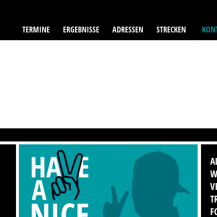
TERMINE
ERGEBNISSE
ADRESSEN
STRECKEN
KONT
A
W
V
T
F