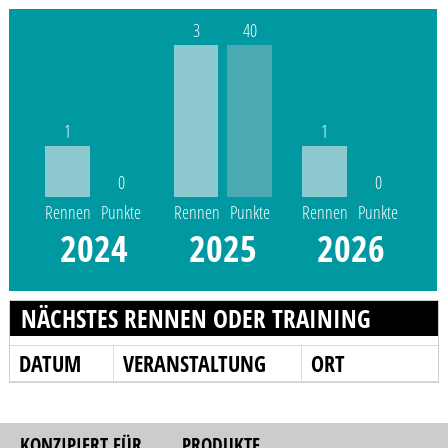
3
40
1
1
0
0
Rennen
Punkte
Rennen
Punkte
Rennen
Punkte
2024
2025
2026
NÄCHSTES RENNEN ODER TRAINING
DATUM
VERANSTALTUNG
ORT
KONZIPIERT FÜR
PRODUKTE