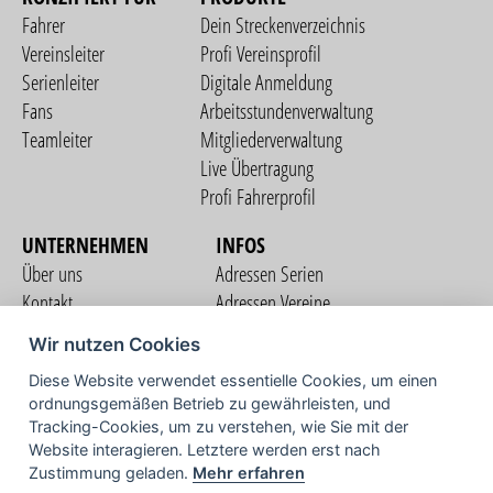
Fahrer
Dein Streckenverzeichnis
Vereinsleiter
Profi Vereinsprofil
Serienleiter
Digitale Anmeldung
Fans
Arbeitsstundenverwaltung
Teamleiter
Mitgliederverwaltung
Live Übertragung
Profi Fahrerprofil
UNTERNEHMEN
INFOS
Über uns
Adressen Serien
Kontakt
Adressen Vereine
Nutzungsbedingungen
Adressen Teams
Wir nutzen Cookies
Datenschutzerklärung
Streckenverzeichnis
Diese Website verwendet essentielle Cookies, um einen
Impressum
COMMUNITY
ordnungsgemäßen Betrieb zu gewährleisten, und
Tracking-Cookies, um zu verstehen, wie Sie mit der
Website interagieren. Letztere werden erst nach
Zustimmung geladen.
Mehr erfahren