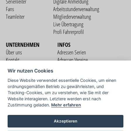
Serienleiter
Digitale Anmeldung
Fans
Arbeitsstundenverwaltung
Teamleiter
Mitgliederverwaltung
Live Übertragung
Profi Fahrerprofil
UNTERNEHMEN
INFOS
Über uns
Adressen Serien
Kontakt
Adressen Vereine
Nutzungsbedingungen
Adressen Teams
Wir nutzen Cookies
Datenschutzerklärung
Streckenverzeichnis
Diese Website verwendet essentielle Cookies, um einen
Impressum
ordnungsgemäßen Betrieb zu gewährleisten, und
COMMUNITY
Tracking-Cookies, um zu verstehen, wie Sie mit der
Website interagieren. Letztere werden erst nach
Zustimmung geladen.
Mehr erfahren
TV
Akzeptieren