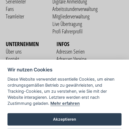
Serienleiter
Digitale Anmeldung
Fans
Arbeitsstundenverwaltung
Teamleiter
Mitgliederverwaltung
Live Übertragung
Profi Fahrerprofil
UNTERNEHMEN
INFOS
Über uns
Adressen Serien
Kontakt
Adressen Vereine
Nutzungsbedingungen
Adressen Teams
Wir nutzen Cookies
Datenschutzerklärung
Streckenverzeichnis
Diese Website verwendet essentielle Cookies, um einen
Impressum
ordnungsgemäßen Betrieb zu gewährleisten, und
COMMUNITY
Tracking-Cookies, um zu verstehen, wie Sie mit der
Website interagieren. Letztere werden erst nach
Zustimmung geladen.
Mehr erfahren
TV
Akzeptieren