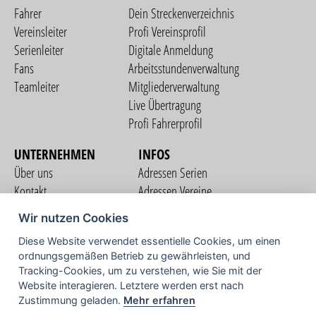
Fahrer
Dein Streckenverzeichnis
Vereinsleiter
Profi Vereinsprofil
Serienleiter
Digitale Anmeldung
Fans
Arbeitsstundenverwaltung
Teamleiter
Mitgliederverwaltung
Live Übertragung
Profi Fahrerprofil
UNTERNEHMEN
INFOS
Über uns
Adressen Serien
Kontakt
Adressen Vereine
Nutzungsbedingungen
Adressen Teams
Wir nutzen Cookies
Datenschutzerklärung
Streckenverzeichnis
Diese Website verwendet essentielle Cookies, um einen
Impressum
COMMUNITY
ordnungsgemäßen Betrieb zu gewährleisten, und
Tracking-Cookies, um zu verstehen, wie Sie mit der
Website interagieren. Letztere werden erst nach
Zustimmung geladen.
Mehr erfahren