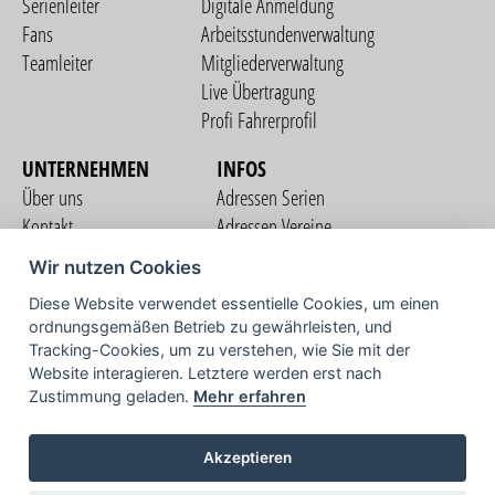
Serienleiter
Digitale Anmeldung
Fans
Arbeitsstundenverwaltung
Teamleiter
Mitgliederverwaltung
Live Übertragung
Profi Fahrerprofil
UNTERNEHMEN
INFOS
Über uns
Adressen Serien
Kontakt
Adressen Vereine
Nutzungsbedingungen
Adressen Teams
Wir nutzen Cookies
Datenschutzerklärung
Streckenverzeichnis
Diese Website verwendet essentielle Cookies, um einen
Impressum
ordnungsgemäßen Betrieb zu gewährleisten, und
COMMUNITY
Tracking-Cookies, um zu verstehen, wie Sie mit der
Website interagieren. Letztere werden erst nach
Zustimmung geladen.
Mehr erfahren
TV
Akzeptieren