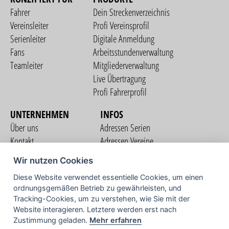
Fahrer
Dein Streckenverzeichnis
Vereinsleiter
Profi Vereinsprofil
Serienleiter
Digitale Anmeldung
Fans
Arbeitsstundenverwaltung
Teamleiter
Mitgliederverwaltung
Live Übertragung
Profi Fahrerprofil
UNTERNEHMEN
INFOS
Über uns
Adressen Serien
Kontakt
Adressen Vereine
Nutzungsbedingungen
Adressen Teams
Wir nutzen Cookies
Datenschutzerklärung
Streckenverzeichnis
Diese Website verwendet essentielle Cookies, um einen
Impressum
COMMUNITY
ordnungsgemäßen Betrieb zu gewährleisten, und
Tracking-Cookies, um zu verstehen, wie Sie mit der
Website interagieren. Letztere werden erst nach
Zustimmung geladen.
Mehr erfahren