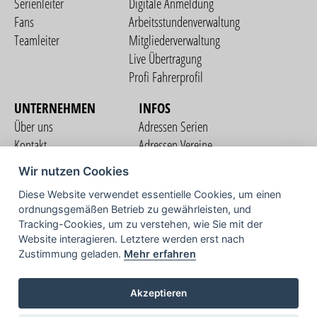
Serienleiter
Digitale Anmeldung
Fans
Arbeitsstundenverwaltung
Teamleiter
Mitgliederverwaltung
Live Übertragung
Profi Fahrerprofil
UNTERNEHMEN
INFOS
Über uns
Adressen Serien
Kontakt
Adressen Vereine
Nutzungsbedingungen
Adressen Teams
Wir nutzen Cookies
Datenschutzerklärung
Streckenverzeichnis
Diese Website verwendet essentielle Cookies, um einen
Impressum
ordnungsgemäßen Betrieb zu gewährleisten, und
COMMUNITY
Tracking-Cookies, um zu verstehen, wie Sie mit der
Website interagieren. Letztere werden erst nach
Zustimmung geladen.
Mehr erfahren
TV
Akzeptieren