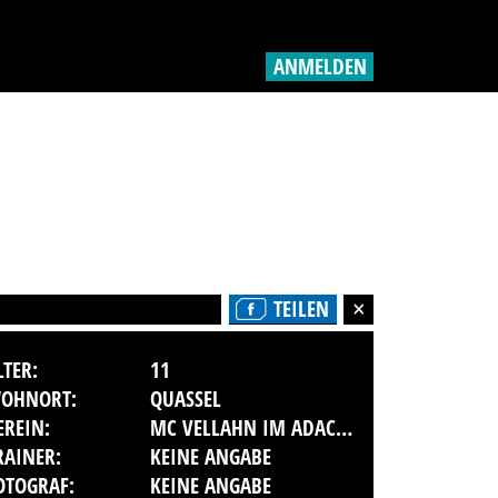
ANMELDEN
TEILEN
LTER:
11
OHNORT:
QUASSEL
EREIN:
MC VELLAHN IM ADAC E.V.
RAINER:
KEINE ANGABE
OTOGRAF:
KEINE ANGABE