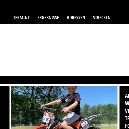
TERMINE
ERGEBNISSE
ADRESSEN
STRECKEN
A
W
V
T
F