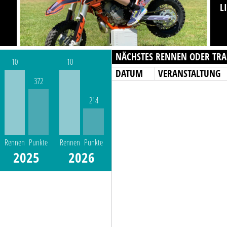
L
NÄCHSTES RENNEN ODER TRA
10
10
DATUM
VERANSTALTUNG
372
214
Rennen
Punkte
Rennen
Punkte
2025
2026