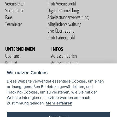
Vereinsleiter
Profi Vereinsprofil
Serienleiter
Digitale Anmeldung
Fans
Arbeitsstundenverwaltung
Teamleiter
Mitgliederverwaltung
Live Übertragung
Profi Fahrerprofil
UNTERNEHMEN
INFOS
Über uns
Adressen Serien
Kontakt
Adressen Vereine
Nutzungsbedingungen
Adressen Teams
Wir nutzen Cookies
Datenschutzerklärung
Streckenverzeichnis
Diese Website verwendet essentielle Cookies, um einen
Impressum
COMMUNITY
ordnungsgemäßen Betrieb zu gewährleisten, und
Tracking-Cookies, um zu verstehen, wie Sie mit der
Website interagieren. Letztere werden erst nach
Zustimmung geladen.
Mehr erfahren
TV