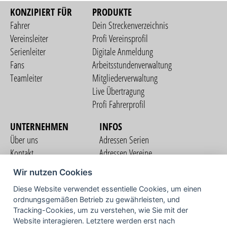
KONZIPIERT FÜR
PRODUKTE
Fahrer
Dein Streckenverzeichnis
Vereinsleiter
Profi Vereinsprofil
Serienleiter
Digitale Anmeldung
Fans
Arbeitsstundenverwaltung
Teamleiter
Mitgliederverwaltung
Live Übertragung
Profi Fahrerprofil
UNTERNEHMEN
INFOS
Über uns
Adressen Serien
Kontakt
Adressen Vereine
Nutzungsbedingungen
Adressen Teams
Wir nutzen Cookies
Datenschutzerklärung
Streckenverzeichnis
Diese Website verwendet essentielle Cookies, um einen
Impressum
COMMUNITY
ordnungsgemäßen Betrieb zu gewährleisten, und
Tracking-Cookies, um zu verstehen, wie Sie mit der
Website interagieren. Letztere werden erst nach