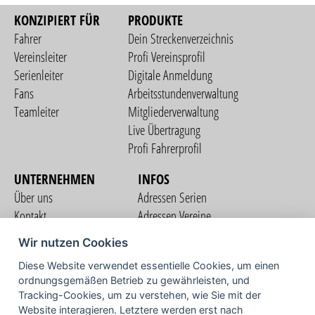
KONZIPIERT FÜR
PRODUKTE
Fahrer
Dein Streckenverzeichnis
Vereinsleiter
Profi Vereinsprofil
Serienleiter
Digitale Anmeldung
Fans
Arbeitsstundenverwaltung
Teamleiter
Mitgliederverwaltung
Live Übertragung
Profi Fahrerprofil
UNTERNEHMEN
INFOS
Über uns
Adressen Serien
Kontakt
Adressen Vereine
Nutzungsbedingungen
Adressen Teams
Wir nutzen Cookies
Datenschutzerklärung
Streckenverzeichnis
Diese Website verwendet essentielle Cookies, um einen
Impressum
COMMUNITY
ordnungsgemäßen Betrieb zu gewährleisten, und
Tracking-Cookies, um zu verstehen, wie Sie mit der
Website interagieren. Letztere werden erst nach