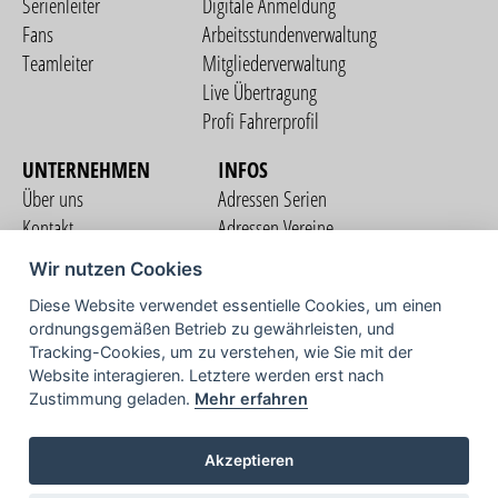
Serienleiter
Digitale Anmeldung
Fans
Arbeitsstundenverwaltung
Teamleiter
Mitgliederverwaltung
Live Übertragung
Profi Fahrerprofil
UNTERNEHMEN
INFOS
Über uns
Adressen Serien
Kontakt
Adressen Vereine
Nutzungsbedingungen
Adressen Teams
Wir nutzen Cookies
Datenschutzerklärung
Streckenverzeichnis
Diese Website verwendet essentielle Cookies, um einen
Impressum
ordnungsgemäßen Betrieb zu gewährleisten, und
COMMUNITY
Tracking-Cookies, um zu verstehen, wie Sie mit der
Website interagieren. Letztere werden erst nach
Zustimmung geladen.
Mehr erfahren
TV
Akzeptieren