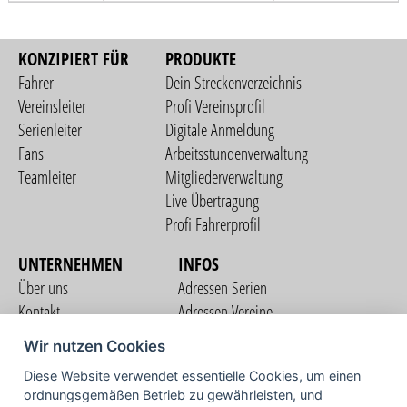
KONZIPIERT FÜR
PRODUKTE
Fahrer
Dein Streckenverzeichnis
Vereinsleiter
Profi Vereinsprofil
Serienleiter
Digitale Anmeldung
Fans
Arbeitsstundenverwaltung
Teamleiter
Mitgliederverwaltung
Live Übertragung
Profi Fahrerprofil
UNTERNEHMEN
INFOS
Über uns
Adressen Serien
Kontakt
Adressen Vereine
Nutzungsbedingungen
Adressen Teams
Wir nutzen Cookies
Datenschutzerklärung
Streckenverzeichnis
Diese Website verwendet essentielle Cookies, um einen
Impressum
COMMUNITY
ordnungsgemäßen Betrieb zu gewährleisten, und