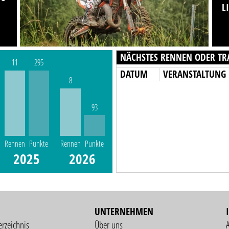
L
NÄCHSTES RENNEN ODER TR
11
295
DATUM
VERANSTALTUNG
8
93
Rennen
Punkte
Rennen
Punkte
2025
2026
UNTERNEHMEN
erzeichnis
Über uns