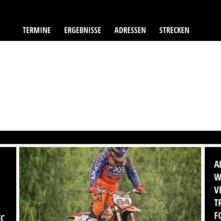
TERMINE
ERGEBNISSE
ADRESSEN
STRECKEN
A
W
V
T
F
TC