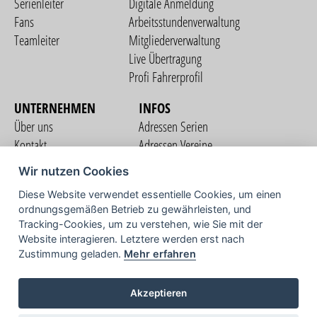
Serienleiter
Digitale Anmeldung
Fans
Arbeitsstundenverwaltung
Teamleiter
Mitgliederverwaltung
Live Übertragung
Profi Fahrerprofil
UNTERNEHMEN
INFOS
Über uns
Adressen Serien
Kontakt
Adressen Vereine
Nutzungsbedingungen
Adressen Teams
Wir nutzen Cookies
Datenschutzerklärung
Streckenverzeichnis
Diese Website verwendet essentielle Cookies, um einen
Impressum
ordnungsgemäßen Betrieb zu gewährleisten, und
COMMUNITY
Tracking-Cookies, um zu verstehen, wie Sie mit der
Website interagieren. Letztere werden erst nach
Zustimmung geladen.
Mehr erfahren
TV
Akzeptieren