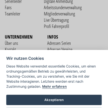
Serienleiter
Digitale Anmeldung
Fans
Arbeitsstundenverwaltung
Teamleiter
Mitgliederverwaltung
Live Übertragung
Profi Fahrerprofil
UNTERNEHMEN
INFOS
Über uns
Adressen Serien
Kontakt
Adressen Vereine
Nutzungsbedingungen
Adressen Teams
Wir nutzen Cookies
Datenschutzerklärung
Streckenverzeichnis
Diese Website verwendet essentielle Cookies, um einen
Impressum
ordnungsgemäßen Betrieb zu gewährleisten, und
COMMUNITY
Tracking-Cookies, um zu verstehen, wie Sie mit der
Website interagieren. Letztere werden erst nach
Zustimmung geladen.
Mehr erfahren
TV
Akzeptieren