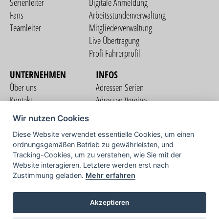
Serienleiter
Digitale Anmeldung
Fans
Arbeitsstundenverwaltung
Teamleiter
Mitgliederverwaltung
Live Übertragung
Profi Fahrerprofil
UNTERNEHMEN
INFOS
Über uns
Adressen Serien
Kontakt
Adressen Vereine
Nutzungsbedingungen
Adressen Teams
Wir nutzen Cookies
Datenschutzerklärung
Streckenverzeichnis
Diese Website verwendet essentielle Cookies, um einen
Impressum
ordnungsgemäßen Betrieb zu gewährleisten, und
COMMUNITY
Tracking-Cookies, um zu verstehen, wie Sie mit der
Website interagieren. Letztere werden erst nach
Zustimmung geladen.
Mehr erfahren
TV
Akzeptieren