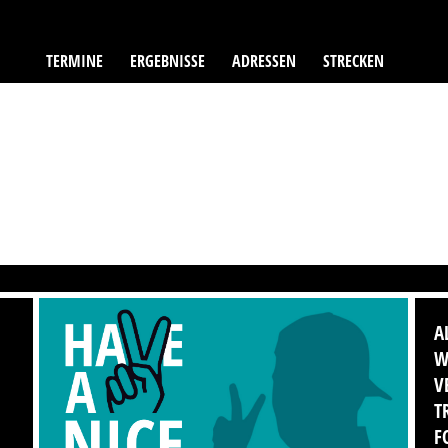
TERMINE
ERGEBNISSE
ADRESSEN
STRECKEN
A
W
V
T
F