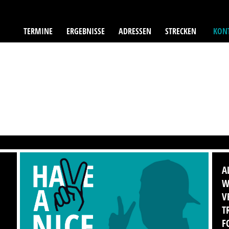
TERMINE
ERGEBNISSE
ADRESSEN
STRECKEN
KONT
A
W
V
T
F