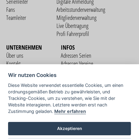
Serienleiter
Digitale Anmeldung
Fans
Arbeitsstundenverwaltung
Teamleiter
Mitgliederverwaltung
Live Übertragung
Profi Fahrerprofil
UNTERNEHMEN
INFOS
Über uns
Adressen Serien
Kontakt
Adressen Vereine
Nutzungsbedingungen
Adressen Teams
Wir nutzen Cookies
Datenschutzerklärung
Streckenverzeichnis
Diese Website verwendet essentielle Cookies, um einen
Impressum
ordnungsgemäßen Betrieb zu gewährleisten, und
COMMUNITY
Tracking-Cookies, um zu verstehen, wie Sie mit der
Website interagieren. Letztere werden erst nach
Zustimmung geladen.
Mehr erfahren
TV
Akzeptieren