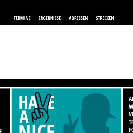
TERMINE
ERGEBNISSE
ADRESSEN
STRECKEN
A
W
V
T
F
F