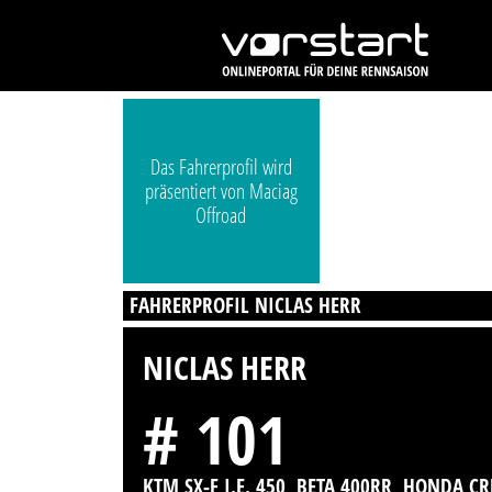
Das Fahrerprofil wird
präsentiert von Maciag
Offroad
FAHRERPROFIL NICLAS HERR
NICLAS HERR
# 101
KTM SX-F I.E. 450, BETA 400RR, HONDA CR