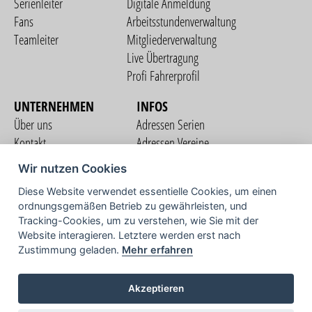
Serienleiter
Digitale Anmeldung
Fans
Arbeitsstundenverwaltung
Teamleiter
Mitgliederverwaltung
Live Übertragung
Profi Fahrerprofil
UNTERNEHMEN
INFOS
Über uns
Adressen Serien
Kontakt
Adressen Vereine
Nutzungsbedingungen
Adressen Teams
Wir nutzen Cookies
Datenschutzerklärung
Streckenverzeichnis
Diese Website verwendet essentielle Cookies, um einen
Impressum
ordnungsgemäßen Betrieb zu gewährleisten, und
COMMUNITY
Tracking-Cookies, um zu verstehen, wie Sie mit der
Website interagieren. Letztere werden erst nach
Zustimmung geladen.
Mehr erfahren
TV
Akzeptieren