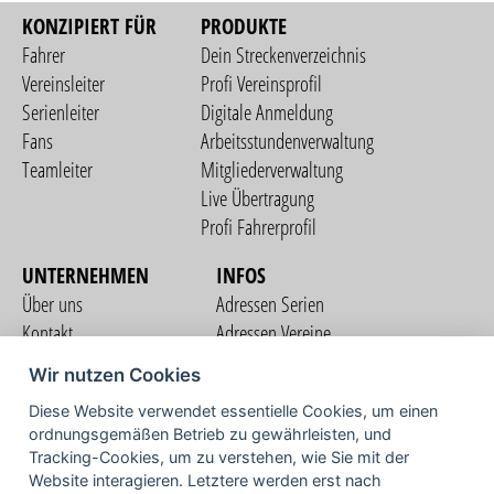
KONZIPIERT FÜR
PRODUKTE
Fahrer
Dein Streckenverzeichnis
Vereinsleiter
Profi Vereinsprofil
Serienleiter
Digitale Anmeldung
Fans
Arbeitsstundenverwaltung
Teamleiter
Mitgliederverwaltung
Live Übertragung
Profi Fahrerprofil
UNTERNEHMEN
INFOS
Über uns
Adressen Serien
Kontakt
Adressen Vereine
Nutzungsbedingungen
Adressen Teams
Wir nutzen Cookies
Datenschutzerklärung
Streckenverzeichnis
Diese Website verwendet essentielle Cookies, um einen
Impressum
COMMUNITY
ordnungsgemäßen Betrieb zu gewährleisten, und
Tracking-Cookies, um zu verstehen, wie Sie mit der
Website interagieren. Letztere werden erst nach