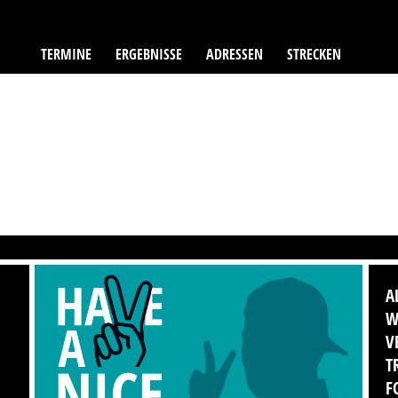
TERMINE
ERGEBNISSE
ADRESSEN
STRECKEN
A
W
V
T
F