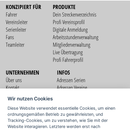
KONZIPIERT FÜR
PRODUKTE
Fahrer
Dein Streckenverzeichnis
Vereinsleiter
Profi Vereinsprofil
Serienleiter
Digitale Anmeldung
Fans
Arbeitsstundenverwaltung
Teamleiter
Mitgliederverwaltung
Live Übertragung
Profi Fahrerprofil
UNTERNEHMEN
INFOS
Über uns
Adressen Serien
Kontakt
Adressen Vereine
Nutzungsbedingungen
Adressen Teams
Wir nutzen Cookies
Datenschutzerklärung
Streckenverzeichnis
Diese Website verwendet essentielle Cookies, um einen
Impressum
COMMUNITY
ordnungsgemäßen Betrieb zu gewährleisten, und
Tracking-Cookies, um zu verstehen, wie Sie mit der
Website interagieren. Letztere werden erst nach