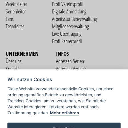
Vereinsleiter
Profi Vereinsprofil
Serienleiter
Digitale Anmeldung
Fans
Arbeitsstundenverwaltung
Teamleiter
Mitgliederverwaltung
Live Übertragung
Profi Fahrerprofil
UNTERNEHMEN
INFOS
Über uns
Adressen Serien
Kontakt
Adressen Vereine
Nutzungsbedingungen
Adressen Teams
Wir nutzen Cookies
Datenschutzerklärung
Streckenverzeichnis
Diese Website verwendet essentielle Cookies, um einen
Impressum
COMMUNITY
ordnungsgemäßen Betrieb zu gewährleisten, und
Tracking-Cookies, um zu verstehen, wie Sie mit der
Website interagieren. Letztere werden erst nach
Zustimmung geladen.
Mehr erfahren
TV