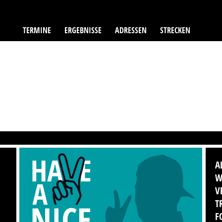
TERMINE
ERGEBNISSE
ADRESSEN
STRECKEN
A
W
V
T
F