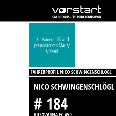
Das Fahrerprofil wird
präsentiert von Maciag
Offroad
FAHRERPROFIL NICO SCHWINGENSCHLÖGL
NICO SCHWINGENSCHLÖGL
# 184
HUSQVARNA FC 450