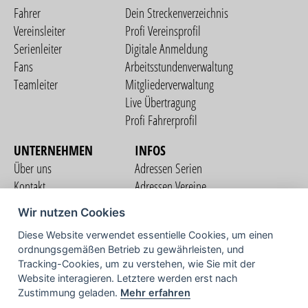
Fahrer
Dein Streckenverzeichnis
Vereinsleiter
Profi Vereinsprofil
Serienleiter
Digitale Anmeldung
Fans
Arbeitsstundenverwaltung
Teamleiter
Mitgliederverwaltung
Live Übertragung
Profi Fahrerprofil
UNTERNEHMEN
INFOS
Über uns
Adressen Serien
Kontakt
Adressen Vereine
Nutzungsbedingungen
Adressen Teams
Wir nutzen Cookies
Datenschutzerklärung
Streckenverzeichnis
Diese Website verwendet essentielle Cookies, um einen
Impressum
COMMUNITY
ordnungsgemäßen Betrieb zu gewährleisten, und
Tracking-Cookies, um zu verstehen, wie Sie mit der
Website interagieren. Letztere werden erst nach
Zustimmung geladen.
Mehr erfahren