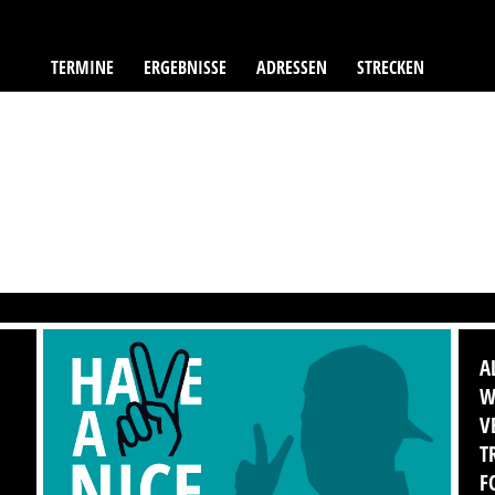
TERMINE
ERGEBNISSE
ADRESSEN
STRECKEN
A
W
V
T
F