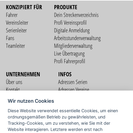
KONZIPIERT FÜR
PRODUKTE
Fahrer
Dein Streckenverzeichnis
Vereinsleiter
Profi Vereinsprofil
Serienleiter
Digitale Anmeldung
Fans
Arbeitsstundenverwaltung
Teamleiter
Mitgliederverwaltung
Live Übertragung
Profi Fahrerprofil
UNTERNEHMEN
INFOS
Über uns
Adressen Serien
Kontakt
Adressen Vereine
Nutzungsbedingungen
Adressen Teams
Wir nutzen Cookies
Datenschutzerklärung
Streckenverzeichnis
Diese Website verwendet essentielle Cookies, um einen
Impressum
COMMUNITY
ordnungsgemäßen Betrieb zu gewährleisten, und
Tracking-Cookies, um zu verstehen, wie Sie mit der
Website interagieren. Letztere werden erst nach