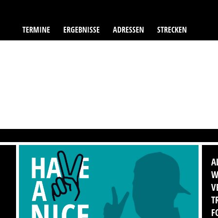
TERMINE
ERGEBNISSE
ADRESSEN
STRECKEN
A
W
V
T
F