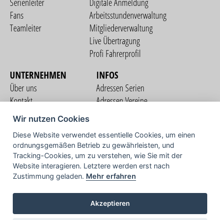
Serienleiter
Digitale Anmeldung
Fans
Arbeitsstundenverwaltung
Teamleiter
Mitgliederverwaltung
Live Übertragung
Profi Fahrerprofil
UNTERNEHMEN
INFOS
Über uns
Adressen Serien
Kontakt
Adressen Vereine
Nutzungsbedingungen
Adressen Teams
Wir nutzen Cookies
Datenschutzerklärung
Streckenverzeichnis
Diese Website verwendet essentielle Cookies, um einen
Impressum
ordnungsgemäßen Betrieb zu gewährleisten, und
COMMUNITY
Tracking-Cookies, um zu verstehen, wie Sie mit der
Website interagieren. Letztere werden erst nach
Zustimmung geladen.
Mehr erfahren
TV
Akzeptieren