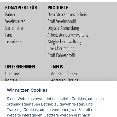
KONZIPIERT FÜR
PRODUKTE
Fahrer
Dein Streckenverzeichnis
Vereinsleiter
Profi Vereinsprofil
Serienleiter
Digitale Anmeldung
Fans
Arbeitsstundenverwaltung
Teamleiter
Mitgliederverwaltung
Live Übertragung
Profi Fahrerprofil
UNTERNEHMEN
INFOS
Über uns
Adressen Serien
Kontakt
Adressen Vereine
Nutzungsbedingungen
Adressen Teams
Wir nutzen Cookies
Datenschutzerklärung
Streckenverzeichnis
Diese Website verwendet essentielle Cookies, um einen
Impressum
COMMUNITY
ordnungsgemäßen Betrieb zu gewährleisten, und
Tracking-Cookies, um zu verstehen, wie Sie mit der
Website interagieren. Letztere werden erst nach