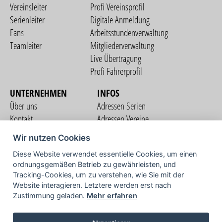
Vereinsleiter
Profi Vereinsprofil
Serienleiter
Digitale Anmeldung
Fans
Arbeitsstundenverwaltung
Teamleiter
Mitgliederverwaltung
Live Übertragung
Profi Fahrerprofil
UNTERNEHMEN
INFOS
Über uns
Adressen Serien
Kontakt
Adressen Vereine
Nutzungsbedingungen
Adressen Teams
Wir nutzen Cookies
Datenschutzerklärung
Streckenverzeichnis
Diese Website verwendet essentielle Cookies, um einen
Impressum
COMMUNITY
ordnungsgemäßen Betrieb zu gewährleisten, und
Tracking-Cookies, um zu verstehen, wie Sie mit der
Website interagieren. Letztere werden erst nach
Zustimmung geladen.
Mehr erfahren
TV