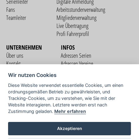
Serienleiter
Digitale Anmeldung
Fans
Arbeitsstundenverwaltung
Teamleiter
Mitgliederverwaltung
Live Übertragung
Profi Fahrerprofil
UNTERNEHMEN
INFOS
Über uns
Adressen Serien
Kontakt
Adressen Vereine
Nutzungsbedingungen
Adressen Teams
Wir nutzen Cookies
Datenschutzerklärung
Streckenverzeichnis
Diese Website verwendet essentielle Cookies, um einen
Impressum
ordnungsgemäßen Betrieb zu gewährleisten, und
COMMUNITY
Tracking-Cookies, um zu verstehen, wie Sie mit der
Website interagieren. Letztere werden erst nach
Zustimmung geladen.
Mehr erfahren
TV
Akzeptieren