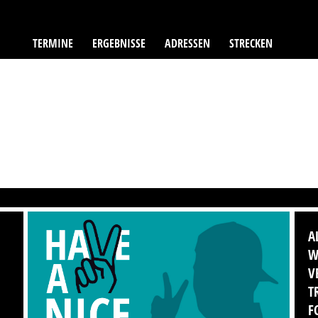
TERMINE
ERGEBNISSE
ADRESSEN
STRECKEN
A
W
V
T
F