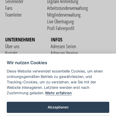
Serienleiter
Digitale Anmeldung
Fans
Arbeitsstundenverwaltung
Teamleiter
Mitgliederverwaltung
Live Übertragung
Profi Fahrerprofil
UNTERNEHMEN
INFOS
Über uns
Adressen Serien
Kontakt
Adressen Vereine
Nutzungsbedingungen
Adressen Teams
Wir nutzen Cookies
Datenschutzerklärung
Streckenverzeichnis
Diese Website verwendet essentielle Cookies, um einen
Impressum
ordnungsgemäßen Betrieb zu gewährleisten, und
COMMUNITY
Tracking-Cookies, um zu verstehen, wie Sie mit der
Website interagieren. Letztere werden erst nach
Zustimmung geladen.
Mehr erfahren
TV
Akzeptieren