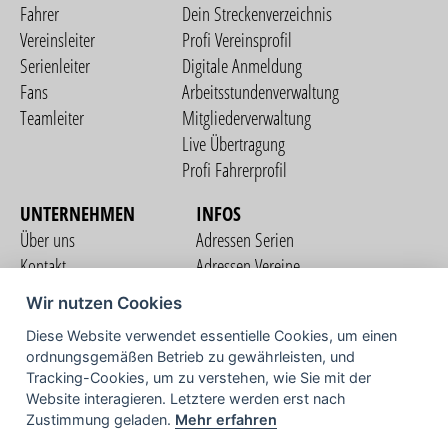
Fahrer
Dein Streckenverzeichnis
Vereinsleiter
Profi Vereinsprofil
Serienleiter
Digitale Anmeldung
Fans
Arbeitsstundenverwaltung
Teamleiter
Mitgliederverwaltung
Live Übertragung
Profi Fahrerprofil
UNTERNEHMEN
INFOS
Über uns
Adressen Serien
Kontakt
Adressen Vereine
Nutzungsbedingungen
Adressen Teams
Wir nutzen Cookies
Datenschutzerklärung
Streckenverzeichnis
Diese Website verwendet essentielle Cookies, um einen
Impressum
ordnungsgemäßen Betrieb zu gewährleisten, und
COMMUNITY
Tracking-Cookies, um zu verstehen, wie Sie mit der
Website interagieren. Letztere werden erst nach
Zustimmung geladen.
Mehr erfahren
TV